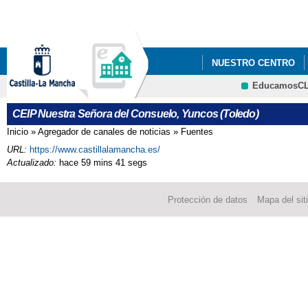
Pa
co
pri
NUESTRO CENTRO
EducamosC
COMEDOR
EQUIP
CEIP Nuestra Señora del Consuelo, Yuncos (Toledo)
Inicio
»
Agregador de canales de noticias
»
Fuentes
Se encuentra usted aquí
URL:
https://www.castillalamancha.es/
Actualizado:
hace 59 mins 41 segs
Protección de datos
Mapa del sit